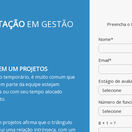
TAÇÃO
EM GESTÃO
Preencha o f
Nome*
Email*
 EM UM PROJETOS
o temporário, é muito comum que
Estágio de avali
m parte da equipe estejam
as ou com seu tempo alocado
to.
Número de funci
m projetos afirma que o triângulo
8 + 1 = ?
ui uma relação intrínseca, com um